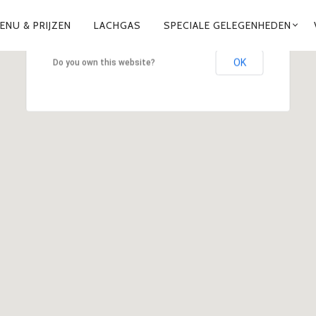
This page can't load Google Maps correctly.
ENU & PRIJZEN
LACHGAS
SPECIALE GELEGENHEDEN
OK
Do you own this website?