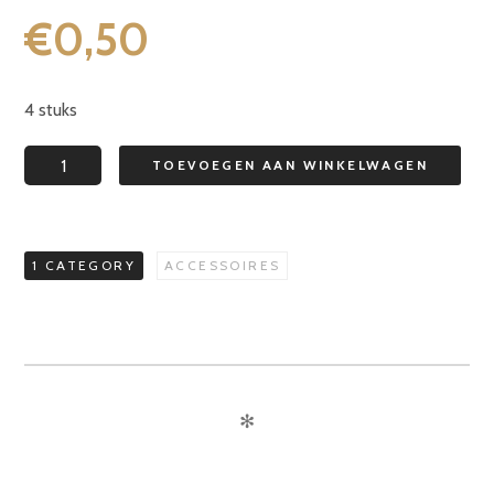
€
0,50
4 stuks
Mondstukken
TOEVOEGEN AAN WINKELWAGEN
(4
stuks)
aantal
1 CATEGORY
ACCESSOIRES
✻