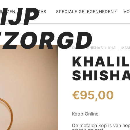
RIJZEN
LACHGAS
SPECIALE GELEGENHEDEN
VO
SHOP
SHISHA'S
KHALIL MA
KHALI
SHISH
€
95,00
Koop Online
De metalen kop is van hog