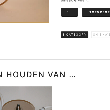
smaak ervaart.
Khalil
TOEVOEGE
Mamoon
Shisha
aantal
1 CATEGORY
SHISHA'
N HOUDEN VAN …